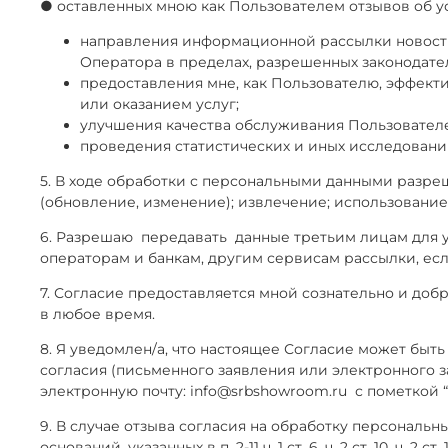
● оставленных мною как Пользователем отзывов об у
направления информационной рассылки новостн
Оператора в пределах, разрешенных законодат
предоставления мне, как Пользователю, эффект
или оказанием услуг;
улучшения качества обслуживания Пользователе
проведения статистических и иных исследован
5. В ходе обработки с персональными данными разреш
(обновление, изменение); извлечение; использование;
6. Разрешаю
передавать
данные третьим лицам для
операторам и банкам, другим сервисам рассылки, есл
7. Согласие предоставляется мной сознательно и до
в любое время.
8. Я уведомлен/а, что настоящее Согласие может быть 
согласия (письменного заявления или электронного 
электронную почту:
info@srbshowroom.ru
с пометкой 
9. В случае отзыва согласия на обработку персональ
оснований, указанных в п. 2-11 ч. 1 ст. 6, ч. 2 ст. 10,