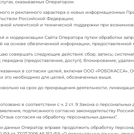
слугах, оказываемых Оператором.
ого и рекламного характера о новых информационных Про
ельством Российской Федерации;
ивной клиентской и технической поддержки при возникнов
й и модернизации Сайта Оператора путем обработки запро
ий на основе обезличенной информации, предоставленной 
аю совершать следующие действия: сбор; запись; системат
 передача (предоставление, доступ); блокирование; удален
 указанных в согласии целей, включая ООО «РОБОКАССА»
и это необходимо для целей, обозначенных выше.
бровольно на срок до прекращения деятельности, ликвидац
отозвано в соответствии с ч. 2 ст. 9 Закона о персональны
заявления, подписанного согласно законодательству Росси
“Отзыв согласия на обработку персональных данных”.
ных данных Оператор вправе продолжить обработку персона
 ч. 2 ст. 11 ФЗ от 27.07.2006 № 152-ФЗ «О персональных данны