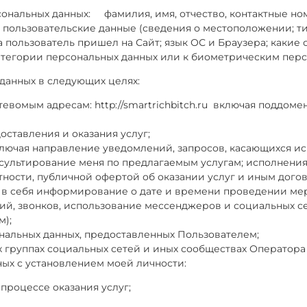
сональных данных:
фамилия, имя, отчество, контактные но
пользовательские данные (сведения о местоположении; тип
а пользователь пришел на Сайт; язык ОС и Браузера; какие
 категории персональных данных или к биометрическим пер
 данных в следующих целях:
вомым адресам: http://smartrichbitch.ru
включая поддомен
ставления и оказания услуг;
ючая направление уведомлений, запросов, касающихся исп
онсультирование меня по предлагаемым услугам; исполнени
тности, публичной офертой об оказании услуг и иным дог
т в себя информирование о дате и времени проведении меро
ий, звонков, использование мессенджеров и социальных с
м);
нальных данных, предоставленных Пользователем;
 группах социальных сетей и иных сообществах Оператора 
ных с установлением моей личности:
 процессе оказания услуг;